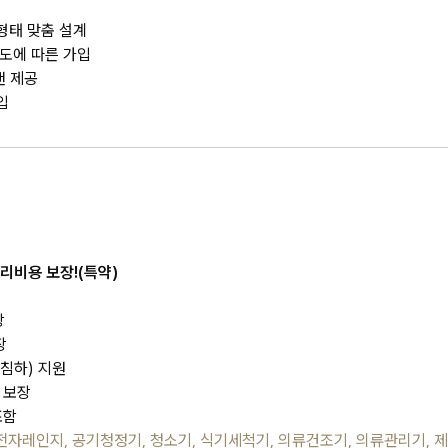
형태 맞춤 설계
도에 따른 가입
랜 제공
입
리비용 보장!(특약)
장
장
침하) 지원
 보장
포함
컨, 전자레인지, 공기청정기, 청소기, 식기세척기, 의류건조기, 의류관리기,