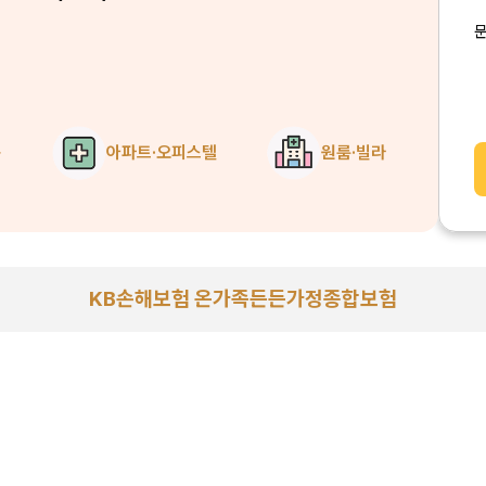
구
아파트·오피스텔
원룸·빌라
KB손해보험 온가족든든가정종합보험