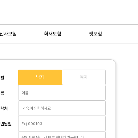
전자보험
화재보험
펫보험
남자
여자
성별
이름
연락처
생년월일