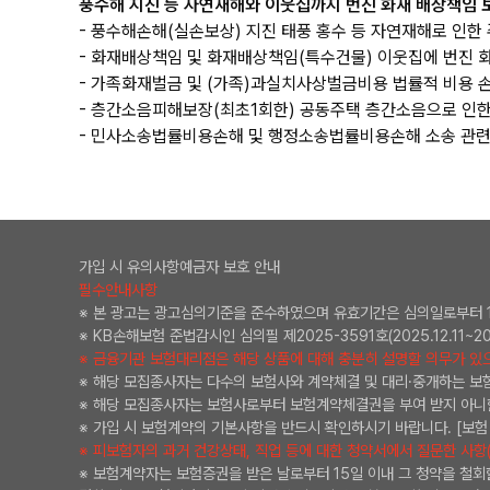
풍수해 지진 등 자연재해와 이웃집까지 번진 화재 배상책임 보
- 풍수해손해(실손보상) 지진 태풍 홍수 등 자연재해로 인한 
- 화재배상책임 및 화재배상책임(특수건물) 이웃집에 번진 화
- 가족화재벌금 및 (가족)과실치사상벌금비용 법률적 비용 손
- 층간소음피해보장(최초1회한) 공동주택 층간소음으로 인한 
- 민사소송법률비용손해 및 행정소송법률비용손해 소송 관련 
가입 시 유의사항
예금자 보호 안내
필수안내사항
※ 본 광고는 광고심의기준을 준수하였으며 유효기간은 심의일로부터 
※ KB손해보험 준법감시인 심의필 제2025-3591호(2025.12.11~202
※ 금융기관 보험대리점은 해당 상품에 대해 충분히 설명할 의무가 있으
※ 해당 모집종사자는 다수의 보험사와 계약체결 및 대리·중개하는 보
※ 해당 모집종사자는 보험사로부터 보험계약체결권을 부여 받지 아니
※ 가입 시 보험계약의 기본사항을 반드시 확인하시기 바랍니다. [보험 
※ 피보험자의 과거 건강상태, 직업 등에 대한 청약서에서 질문한 사항
※ 보험계약자는 보험증권을 받은 날로부터 15일 이내 그 청약을 철