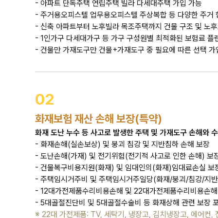
- 아파트 단독주택 연립주택 빌라 다세대주택 가입 가능
- 주거용오피스텔 업무용오피스텔 주상복합 등 다양한 주거 
- 신축 아파트부터 노후빌라 목조주택까지 건물 구조 및 노후
- 1인가구 다세대가구 등 가구 구성원별 최적화된 보험료 플
- 건물만 가재도구만 건물+가재도구 중 필요에 따른 선택 가
02
화재보험 재산 손해 보장(특약)
화재 도난 누수 등 사고로 발생한 주택 및 가재도구 손해와 수
- 화재손해(실손보상) 및 붕괴 침강 및 지반침하 손해 보장
- 도난손해(가재) 및 전기위험(전기적 사고로 인한 손해) 보
- 건물복구비용지원(화재) 및 임대인의(화재)임대료손실 보
- 주택임시거주비 및 주택임시거주일당(화재/붕괴/침강/지반
- 12대가전제품수리비용손해 및 22대가전제품수리비용손해
- 5대골절진단비 및 5대골절수술비 등 화재상해 관련 보장 
※ 22대 가전제품: TV, 세탁기, 냉장고, 김치냉장고, 에어