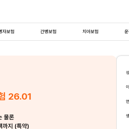
병자보험
간병보험
치아보험
운
26.01
는 물론
택까지 (특약)