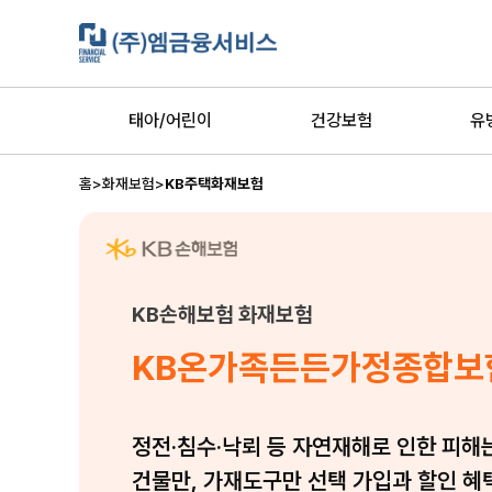
태아/어린이
건강보험
유
홈
>
화재보험
>
KB주택화재보험
KB손해보험 화재보험
KB온가족든든가정종합보험 
정전·침수·낙뢰 등 자연재해로 인한 피해
건물만, 가재도구만 선택 가입과 할인 혜