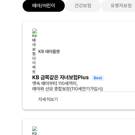
태아/어린이
건강보험
유병자보험
KB 태아플랜
KB 금쪽같은 자녀보험Plus
Best
뱃속 태아부터 110세까지,
태아와 산모 종합보장(110세만기가입시)
자세히보기