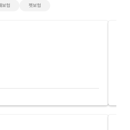
재보험
펫보험
KB
KB 
어린이 
성장 단
자