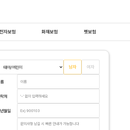
전자보험
화재보험
펫보험
남자
여자
KB손해보험 암보험
이름
KB 9회주는 암보험Plus
연락처
75세 가입연령으로 고령자도 가입,
생년월일
암 보장도 폭넓게(특약)