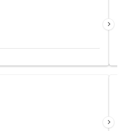
KB
KB 
일상생활
진단비,
자
KB
KB 